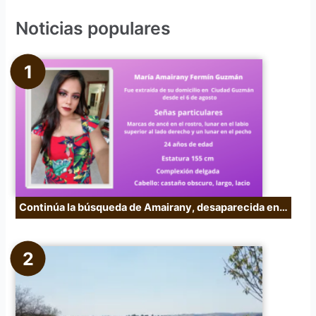
c
Noticias populares
a
r
p
o
r
:
Continúa la búsqueda de Amairany, desaparecida en…