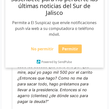
día. Pese a esta necesidad, tras un apercibimiento, tuvo
últimas noticias del Sur de
que ceder a la suspensión.
Jalisco
Permite a El Suspicaz que envíe notificaciones
“Me hablaron como a las 12 que viniera
push vía web a su computadora o teléfono
a recoger la caña, y la vengo a recoger
móvil.
por eso ya nos vamos antes de que me
vayan a poner o a decir algo, y mañana
No permitir
Permitir
tampoco vengo por que nos dijeron que
nomás de lunes a viernes. ¿Qué le
vamos a hacer verdad? Solo Dios y uno
Powered by SendPulse
sabe las deudas que tiene uno por que
mire, aquí yo pago mil 500 por el carrito
¿Entonces que hago? Como no me da
para sacar todo, hago préstamos para
llevar a la presidencia. Entonces si no
agarro (clientes) ¿de dónde saco para
pagar la deuda?”