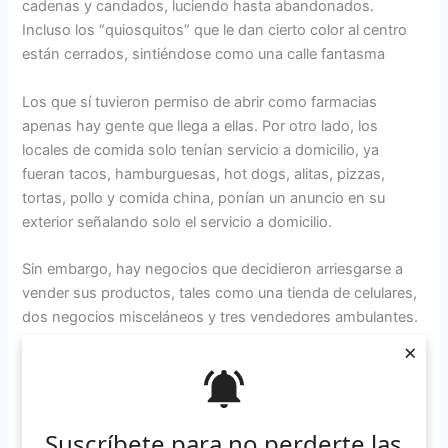
cadenas y candados, luciendo hasta abandonados.
Incluso los “quiosquitos” que le dan cierto color al centro
están cerrados, sintiéndose como una calle fantasma
Los que sí tuvieron permiso de abrir como farmacias
apenas hay gente que llega a ellas. Por otro lado, los
locales de comida solo tenían servicio a domicilio, ya
fueran tacos, hamburguesas, hot dogs, alitas, pizzas,
tortas, pollo y comida china, ponían un anuncio en su
exterior señalando solo el servicio a domicilio.
Sin embargo, hay negocios que decidieron arriesgarse a
vender sus productos, tales como una tienda de celulares,
dos negocios misceláneos y tres vendedores ambulantes.
×
Entre esos negocios ambulantes se encuentra la señora
María. Con su carrito de venta de frutas, teniendo
conocimiento de la disposición del gobierno estatal, se
Suscríbete para no perderte las
arriesgó a vender. Mencionó que ella vive de lo que saca al