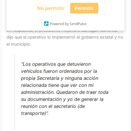
Así mismo habló sobre lo tardío que puede ser el proceso
No permitir
Permitir
de devolución de vehículos retirados ya que puede
extenderse hasta tres meses.
Powered by SendPulse
En respuesta, el presidente Alejandro Barragán Sánchez
dijo que el operativo lo implementó el gobierno estatal y no
el municipio.
“Los operativos que detuvieron
vehículos fueron ordenados por la
propia Secretaría y ninguna acción
relacionada tiene que ver con mi
administración. Quedaron de traer toda
su documentación y yo de generar la
reunión con el secretario (de
transporte)”.