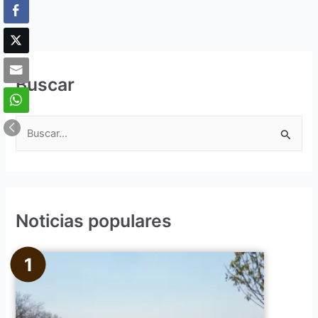
Buscar
B
u
s
c
Noticias populares
a
r
p
o
r