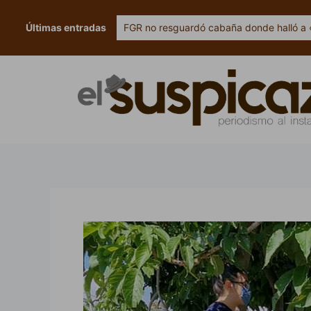
Ir
al
Últimas entradas
FGR no resguardó cabaña donde halló a 
contenido