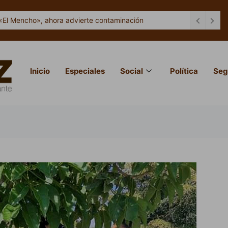
«El Mencho», ahora advierte contaminación
Inicio
Especiales
Social
Política
Seg