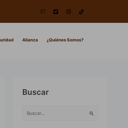
uridad
Alianza
¿Quiénes Somos?
Buscar
B
u