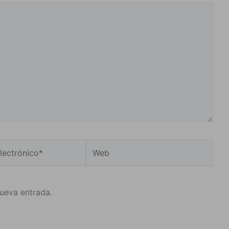
Web
o*
nueva entrada.