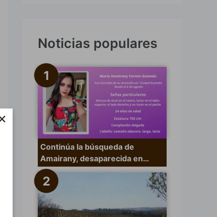
s
c
a
Noticias populares
r
p
o
r
×
:
Continúa la búsqueda de
Amairany, desaparecida en…