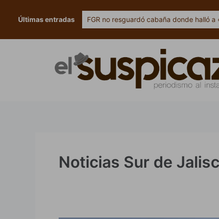
Ir
al
Últimas entradas
FGR no resguardó cabaña donde halló a 
contenido
Noticias Sur de Jalis