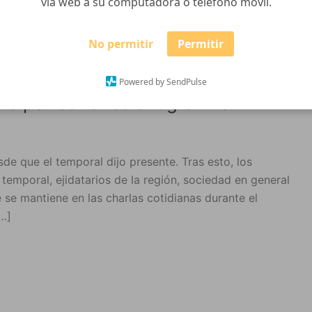
vía web a su computadora o teléfono móvil.
No permitir
Permitir
Powered by SendPulse
bate por cañones antigranizo
de que el temporal dijo presente. Tras esto, los
temporal, ejidatarios de la región, sociedad en general
e se mantiene en las charlas cotidianas durante el
[…]