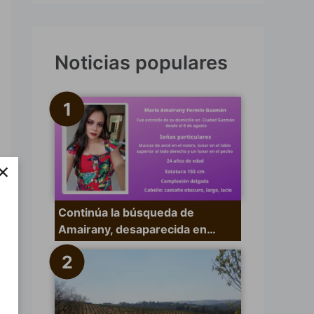
s
c
a
Noticias populares
r
p
o
r
×
:
Continúa la búsqueda de
Amairany, desaparecida en…