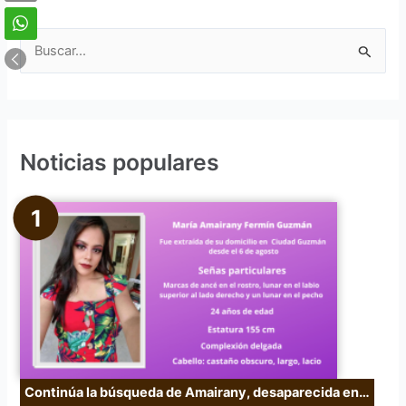
B
u
s
c
Noticias populares
a
r
p
o
r
:
Continúa la búsqueda de Amairany, desaparecida en…