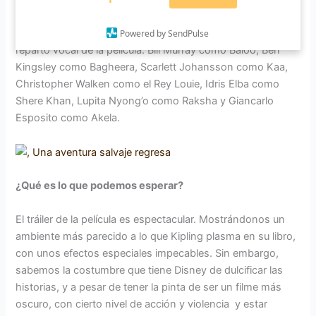
como director, quien fue el encargado de dirigir la trilogía de
Iron Man. Y contando con un ramillete de estrellas para el
Powered by SendPulse
reparto vocal de la película: Bill Murray como Baloo, Ben
Kingsley como Bagheera, Scarlett Johansson como Kaa,
Christopher Walken como el Rey Louie, Idris Elba como
Shere Khan, Lupita Nyong’o como Raksha y Giancarlo
Esposito como Akela.
¿Qué es lo que podemos esperar?
El tráiler de la película es espectacular. Mostrándonos un
ambiente más parecido a lo que Kipling plasma en su libro,
con unos efectos especiales impecables. Sin embargo,
sabemos la costumbre que tiene Disney de dulcificar las
historias, y a pesar de tener la pinta de ser un filme más
oscuro, con cierto nivel de acción y violencia y estar