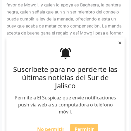
favor de Mowgli, y quien lo apoya es Bagheera, la pantera
negra, quien señala que aun sin ser miembro del consejo
puede cumplir la ley de la manada, ofreciendo a ésta un
buey que acaba de matar como compensación. La manda
acepta de buena gana el regalo y así Mowgli pasa a formar
parte de la manda y comienza su aventura y enseñanza
×
sobre la Ley de la selva.
Suscríbete para no perderte las
últimas noticias del Sur de
Jalisco
¿Qué es lo que sabemos hasta ahora de la nueva
película?
Permite a El Suspicaz que envíe notificaciones
push vía web a su computadora o teléfono
The Jungle Book 2016 estará basada en la obra del mismo
móvil.
nombre de Rudyard Kipling, al igual que su producción
animada anterior de 1967. La productora ha tratado de
No permitir
Permitir
mimar al máximo la producción contratando a Jon Favreau