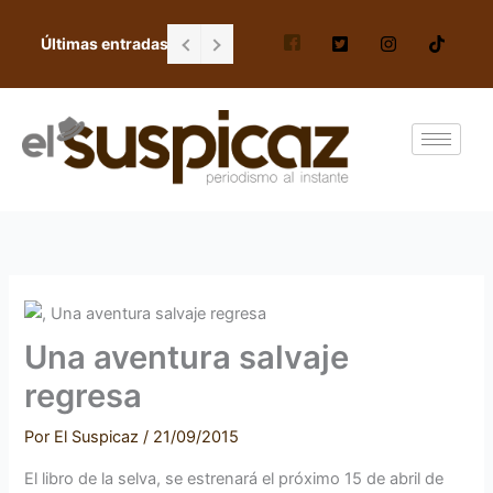
Ir
al
Últimas entradas
FGR no resguardó cabaña donde halló a 
contenido
Una aventura salvaje
regresa
Por
El Suspicaz
/
21/09/2015
El libro de la selva, se estrenará el próximo 15 de abril de