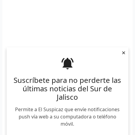
×
Suscríbete para no perderte las
La selección mexicana, de la que forma parte Isabel Aburto,
logró vencer a potencias internacionales como Hungría,
últimas noticias del Sur de
que son las actuales campeonas Olímpicas; Nueva
Jalisco
Zelanda, cuartas en los Juegos Olímpicos de Tokyo con la
experimentada Lisa Carrington 5 veces campeona
Permite a El Suspicaz que envíe notificaciones
olímpica, y Alemania, quintas en los Juegos Olímpicos
push vía web a su computadora o teléfono
2020.
móvil.