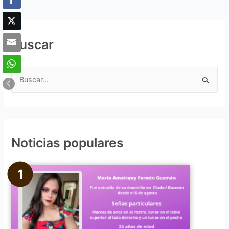
Buscar
B
u
s
c
Noticias populares
a
r
p
o
r
: