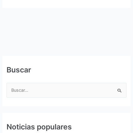
Buscar
B
u
s
c
Noticias populares
a