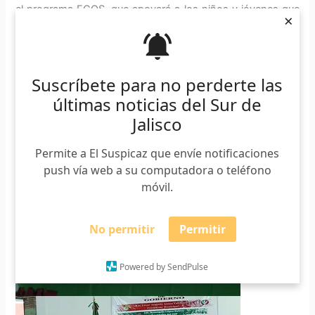
el programa ECOS, que apoyará a los niños y jóvenes que
×
deseen adentrarse en la música.
Suscríbete para no perderte las
últimas noticias del Sur de
Jalisco
—-Publicidad—–
Permite a El Suspicaz que envíe notificaciones
push vía web a su computadora o teléfono
móvil.
No permitir
Permitir
Powered by SendPulse