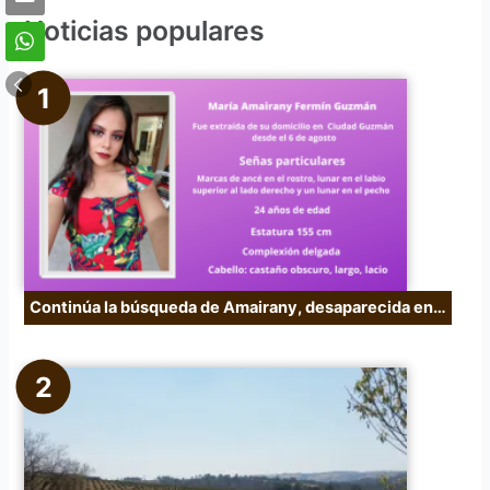
Noticias populares
a
r
p
o
r
:
Continúa la búsqueda de Amairany, desaparecida en…