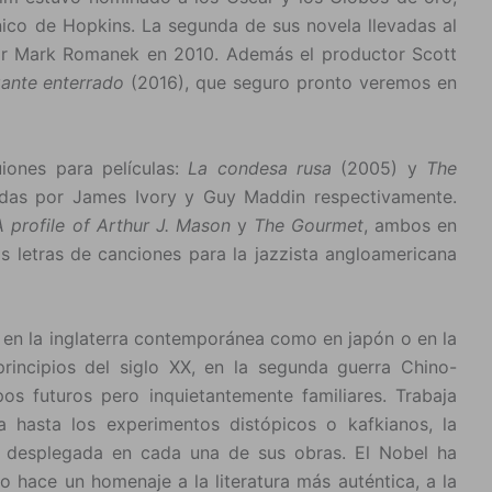
ico de Hopkins. La segunda de sus novela llevadas al
por Mark Romanek en 2010. Además el productor Scott
gante enterrado
(2016), que seguro pronto veremos en
iones para películas:
La condesa rusa
(2005) y
The
idas por James Ivory y Guy Maddin respectivamente.
A profile of Arthur J. Mason
y
The Gourmet
, ambos en
s letras de canciones para la jazzista angloamericana
o en la inglaterra contemporánea como en japón o en la
incipios del siglo XX, en la segunda guerra Chino-
pos futuros pero inquietantemente familiares. Trabaja
a hasta los experimentos distópicos o kafkianos, la
s desplegada en cada una de sus obras. El Nobel ha
 hace un homenaje a la literatura más auténtica, a la