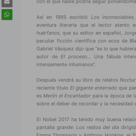
con el que nadie podría seguir poniéndome l
Así en 1995 escribió
Los inconsolables
aventura literaria que el lector atento e
huérfanos
, que su editor en español, Jorge
peculiar ficción científica con ecos de
Bl
Gabriel Vásquez dijo que “es lo que hubier
autor de
El proceso…
Una fábula inten
intensamente inhumanos”.
Después vendrá su libro de relatos
Noctur
reciente titulo
El gigante enterrado
que par
es
Merlín el Encantador
para la época de l
sobre el deber de recordar y la necesidad d
El Nobel 2017 ha tenido muy buena relació
pantalla grande:
Los restos del día
dirigi
Emma Thompson y Anthony Hopkins, el fil