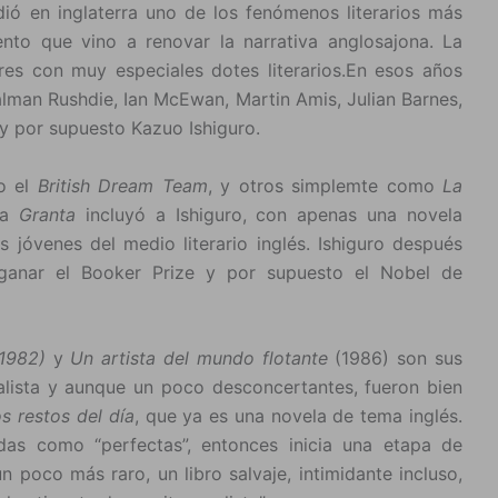
ió en inglaterra uno de los fenómenos literarios más
ento que vino a renovar la narrativa anglosajona. La
res con muy especiales dotes literarios.En esos años
alman Rushdie, Ian McEwan, Martin Amis, Julian Barnes,
 y por supuesto Kazuo Ishiguro.
o el
British Dream Team
, y otros simplemte como
La
sta
Granta
incluyó a Ishiguro, con apenas una novela
jóvenes del medio literario inglés. Ishiguro después
 ganar el Booker Prize y por supuesto el Nobel de
(1982)
y
Un artista del mundo flotante
(1986) son sus
alista y aunque un poco desconcertantes, fueron bien
s restos del día
, que ya es una novela de tema inglés.
das como “perfectas”, entonces inicia una etapa de
n poco más raro, un libro salvaje, intimidante incluso,