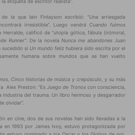
a etiqueta de escritor realista”.
, de la que Iain Finlayson escribió: “Una arriesgada
ncontrará irresistible”. Luego vendrá
Cuando fuimos
 Herralde, calificó de “utopía gótica, fábula (in)moral,
ade Runner”
. De la novela
Nunca me abandones
Juan
a sucedido si
Un mundo feliz
hubiera sido escrita por el
samente humana sobre mundos que se han vuelto
nos
,
Cinco historias de música y crepúsculo
, y su más
a Alex Preston: “Es
Juego de Tronos
con consciencia,
a industria del trauma. Un libro hermoso y desgarrador
e olvidar”.
n en cine, dos de sus novelas han sido llevadas a la
da en 1993 por James Ivoy, estuvo protagonizada por
m estuvo nominado a los Oscar y los Globos de oro,