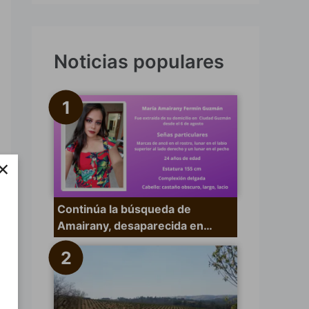
s
c
a
Noticias populares
r
p
o
r
×
:
Continúa la búsqueda de
Amairany, desaparecida en…