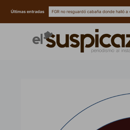
Ir
al
Últimas entradas
FGR no resguardó cabaña donde halló a 
contenido