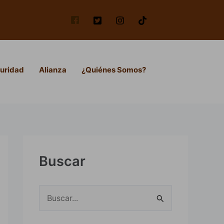
uridad
Alianza
¿Quiénes Somos?
Buscar
B
u