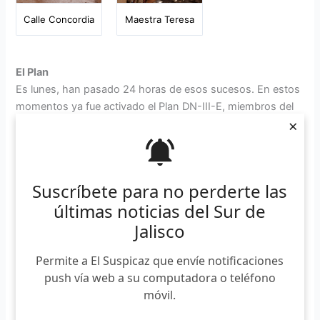
Calle Concordia
Maestra Teresa
El Plan
Es lunes, han pasado 24 horas de esos sucesos. En estos
momentos ya fue activado el Plan DN-III-E, miembros del
×
Ejército Nacional y el cuerpo de la Unidad Estatal de
Protección Civil y Bomberos Jalisco (UEPCBJ), en
coordinación con Policía Estatal, Municipal, brigadistas
voluntarios y unidades de apoyo comienzan trabajos de
Suscríbete para no perderte las
limpieza y reorganización del pueblo.
últimas noticias del Sur de
Jalisco
Trabajadores de municipios aledaños, regidores, personal
de DIF, todos comienzan a colaborar con un solo fin:
Permite a El Suspicaz que envíe notificaciones
ayudar.
push vía web a su computadora o teléfono
móvil.