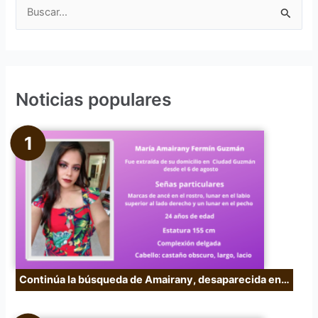
B
u
s
c
Noticias populares
a
r
p
o
r
:
Continúa la búsqueda de Amairany, desaparecida en…