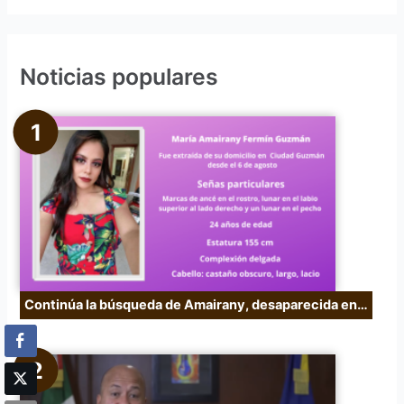
s
c
Noticias populares
a
r
p
o
r
:
Continúa la búsqueda de Amairany, desaparecida en…