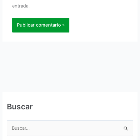
entrada.
Buscar
B
u