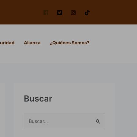
uridad
Alianza
¿Quiénes Somos?
Buscar
B
u