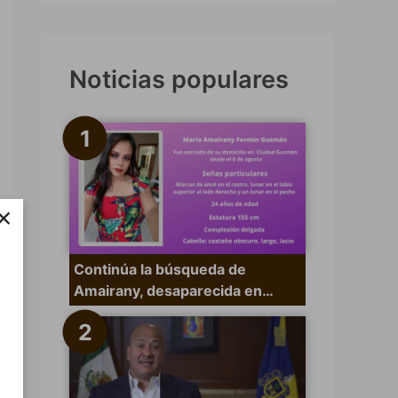
s
c
a
Noticias populares
r
p
o
r
×
:
Continúa la búsqueda de
Amairany, desaparecida en…