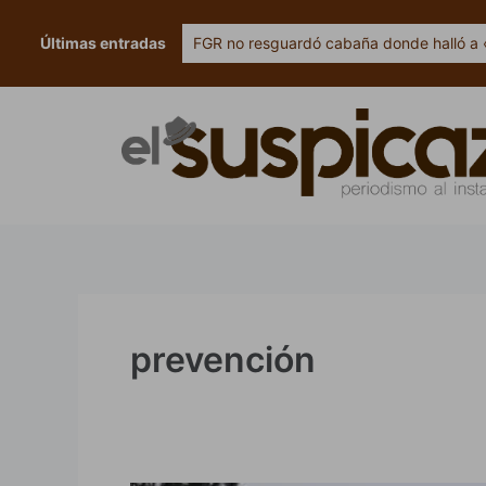
Ir
al
Últimas entradas
FGR no resguardó cabaña donde halló a 
contenido
prevención