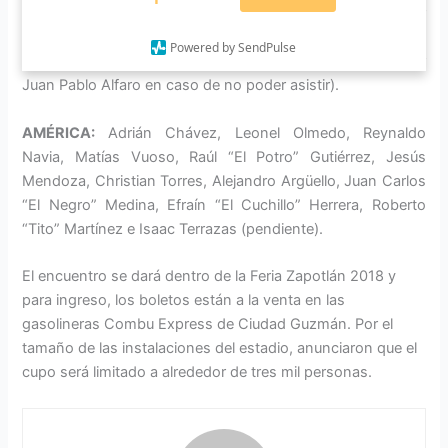
Álvarez, Benjamín Galindo, Jorge Barrera, César
Valdovinos, Javier Alonso y Guadalupe Castañeda (quién
Powered by SendPulse
aún no está confirmado, y que su lugar sería tomado por
Juan Pablo Alfaro en caso de no poder asistir).
AMÉRICA:
Adrián Chávez, Leonel Olmedo, Reynaldo
Navia, Matías Vuoso, Raúl “El Potro” Gutiérrez, Jesús
Mendoza, Christian Torres, Alejandro Argüello, Juan Carlos
“El Negro” Medina, Efraín “El Cuchillo” Herrera, Roberto
“Tito” Martínez e Isaac Terrazas (pendiente).
El encuentro se dará dentro de la Feria Zapotlán 2018 y
para ingreso, los boletos están a la venta en las
gasolineras Combu Express de Ciudad Guzmán. Por el
tamaño de las instalaciones del estadio, anunciaron que el
cupo será limitado a alrededor de tres mil personas.