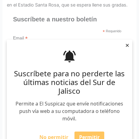
en el Estadio Santa Rosa, que se espera llene sus gradas.
Suscríbete a nuestro boletín
*
Requerido
*
Email
×
Suscríbete para no perderte las
últimas noticias del Sur de
Dieron a conocer la lista de jugadores de ambos equipos.
Jalisco
Si bien aún podrían agregarse algunos más para las dos
escuadras, la mayor parte del elenco ya está definido. La
Permite a El Suspicaz que envíe notificaciones
lista es la siguiente:
push vía web a su computadora o teléfono
móvil.
CHIVAS:
Gustavo Sedano, Omar Rodríguez, Diego
Martínez, Julio “El Negro” García, Amaury Ponce, Alejandro
Nava, Jair García, Alberto “El Venado” Medina, Damián
No permitir
Permitir