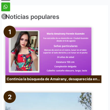
s
c
Noticias populares
a
r
p
o
r
:
Continúa la búsqueda de Amairany, desaparecida en…