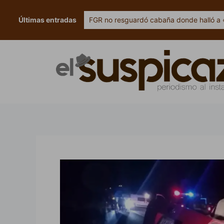
Ir
al
Últimas entradas
FGR no resguardó cabaña donde halló a 
contenido