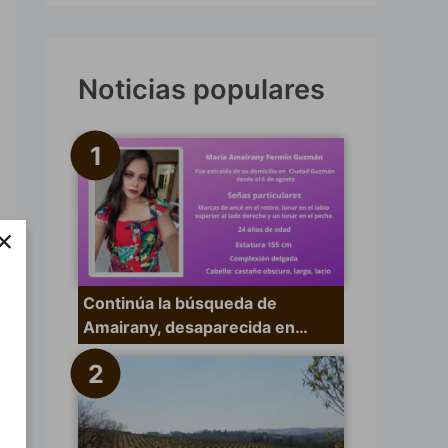
s
c
a
Noticias populares
r
p
o
r
×
:
Continúa la búsqueda de
Amairany, desaparecida en…