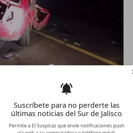
Suscríbete para no perderte las
últimas noticias del Sur de Jalisco
Permite a El Suspicaz que envíe notificaciones push
vía web a su computadora o teléfono móvil.