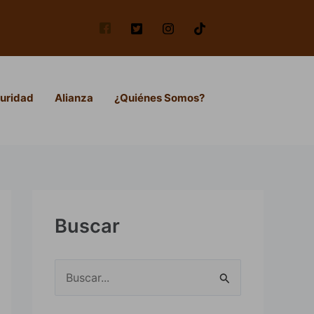
uridad
Alianza
¿Quiénes Somos?
Buscar
B
u