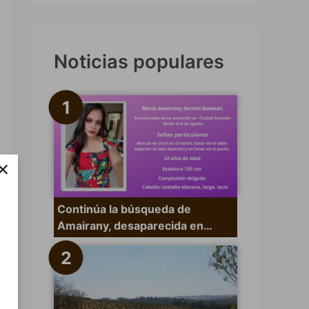
s
c
a
Noticias populares
r
p
o
r
×
:
Continúa la búsqueda de
Amairany, desaparecida en…