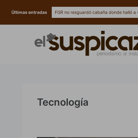
Ir
al
Últimas entradas
FGR no resguardó cabaña donde halló a 
contenido
Tecnología