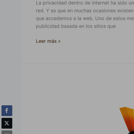
La privacidad dentro de internet ha sido un
red. Y es que en muchas ocasiones existen
que accedemos a la web. Uno de estos mec
publicidad basada en los sitios que
Leer más »
Tuxpan
dirigirá
canal
de
proyección
nacional