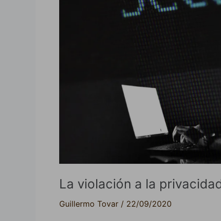
Internet
y
cómo
evitarla
La violación a la privacida
Guillermo Tovar
/
22/09/2020