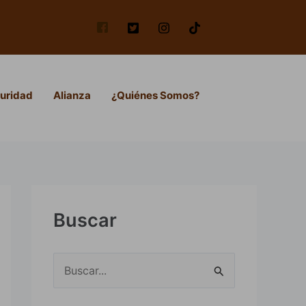
uridad
Alianza
¿Quiénes Somos?
Buscar
B
u