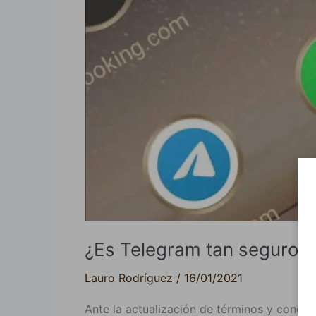
¿Es
Telegram
tan
seguro
como
dicen?
¿Es Telegram tan seguro 
Lauro Rodríguez
/
16/01/2021
Ante la actualización de términos y condi