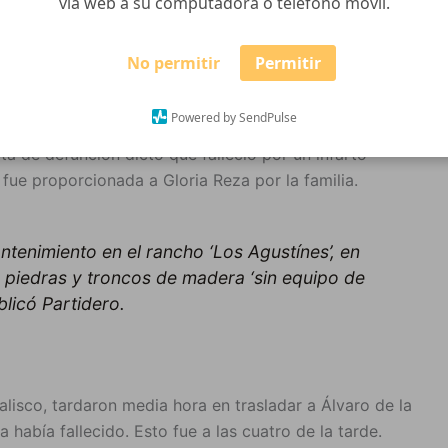
vía web a su computadora o teléfono móvil.
iones», puede leerse en la entrada del texto publicado
No permitir
Permitir
 Álvaro Gurubel García, originario de Tabasco, recibió
Powered by SendPulse
por alergia que le derivaron en problemas para
cta de defunción dictó que falleció por un infarto
fue proporcionada a Gloria Reza por la familia.
ntenimiento en el rancho ‘Los Agustínes’, en
piedras y troncos de madera ‘sin equipo de
blicó Partidero.
lisco, tardaron media hora en trasladar a Álvaro de la
 había fallecido. Esto fue a las cuatro de la tarde.