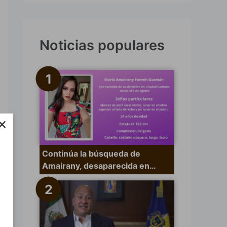
s
c
a
Noticias populares
r
p
o
r
×
:
Continúa la búsqueda de
Amairany, desaparecida en…