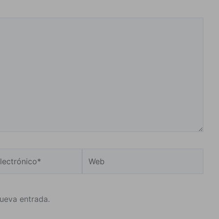
Web
o*
nueva entrada.