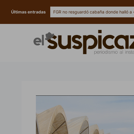
Ir
al
Últimas entradas
FGR no resguardó cabaña donde halló a 
contenido