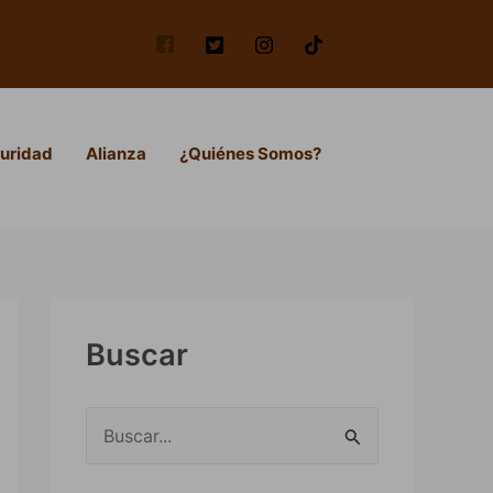
uridad
Alianza
¿Quiénes Somos?
Buscar
B
u