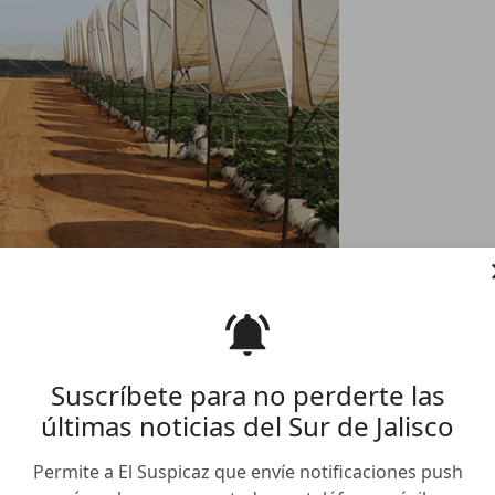
x por muerte de trabajador
Suscríbete para no perderte las
últimas noticias del Sur de Jalisco
sco dio a conocer que en la Fiscalía del Estado de
 trasnacional Berrymex por, presuntamente, «evadir la
Permite a El Suspicaz que envíe notificaciones push
or al interior de unos de sus campos de cultivo, (y