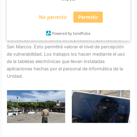
No permitir
Permitir
Actualmente los trabajos de esta primera etapa constan en
el levantamiento fotométrico del terreno mediante el uso de
Powered by SendPulse
drones, así como el censo de la población que habita en
San Marcos. Esto permitirá valorar el nivel de percepción
de vulnerabilidad. Los trabajos los hacen mediante el uso
de la tabletas electrónicas que llevan instaladas
aplicaciones hechas por el personal de informática de la
Unidad.