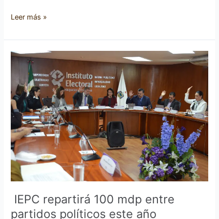
Leer más »
IEPC
repartirá
100
mdp
entre
partidos
políticos
este
año
IEPC repartirá 100 mdp entre
partidos políticos este año