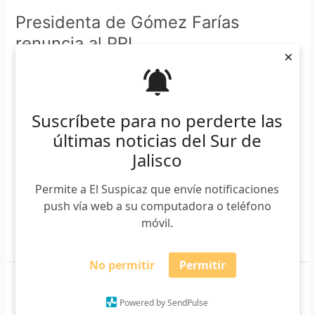
Presidenta de Gómez Farías
renuncia al PRI
×
Martha Guillén
/
02/04/2020
El Partido Revolucionario Institucional (PRI), emitió un
comunicado para transmitir un mensaje de “Unidad” a sus
Suscríbete para no perderte las
militantes ante la novedad de que este 31 de marzo 3
últimas noticias del Sur de
alcaldes notificaran su renuncia como militantes, entre ellos
Jalisco
se encuentra la alcaldesa Ariana Barajas Gálvez, así como
los presidentes de Zacoalco de Torres y Tuxcueca. En el
Permite a El Suspicaz que envíe notificaciones
comunicado
push vía web a su computadora o teléfono
móvil.
Leer más »
No permitir
Permitir
Grupo
UDG
Powered by SendPulse