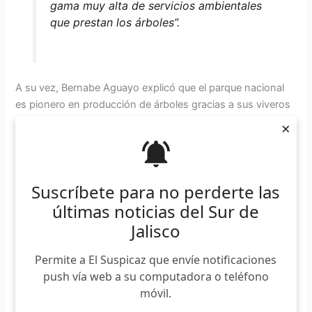
gama muy alta de servicios ambientales
que prestan los árboles”.
A su vez, Bernabe Aguayo explicó que el parque nacional
es pionero en producción de árboles gracias a sus viveros
tecnificados.
×
“Los viveros que están dentro del
parque nacional ayudan a reforestar
Suscríbete para no perderte las
áreas que en el pasado sufrieron
últimas noticias del Sur de
incendios forestales, además de que la
Jalisco
garantía de que los árboles crezcan con
éxito es bastante alta, de un 99 a cien
Permite a El Suspicaz que envíe notificaciones
por ciento que sobrevivan”.
push vía web a su computadora o teléfono
móvil.